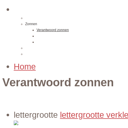
Navigatie
Over ons
Zonnen
Verantwoord zonnen
Banken
Producten
Prijzen / acties
Contact
Home
Verantwoord zonnen
lettergrootte
lettergrootte verkl